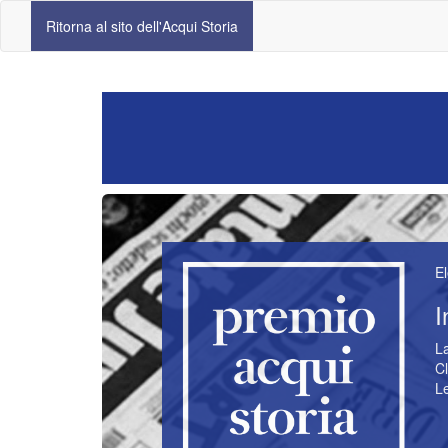
Ritorna al sito dell'Acqui Storia
El
I
La
Cl
Le