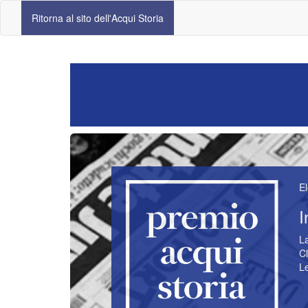
Ritorna al sito dell'Acqui Storia
El
I
La
Cl
Le