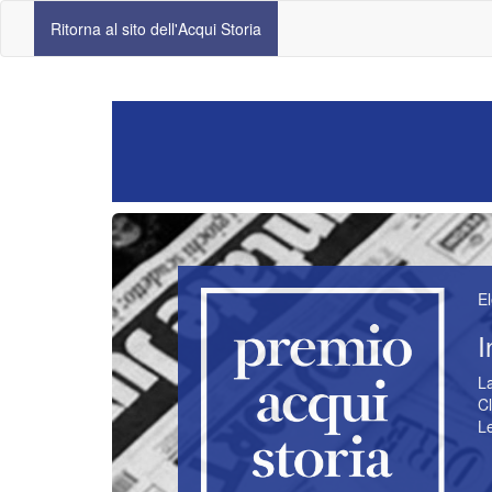
Ritorna al sito dell'Acqui Storia
El
I
La
Cl
Le